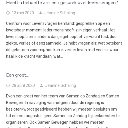
Heeft u behoefte aan een gesprek over levensvragen?
13 mei 2020
Jeanine Schaling
access_time
person
Centrum voor Levensvragen Eemland: gesprekken op een
kwetsbaar moment. Ieder mens heeft zijn eigen verhaal. Het
leven loopt soms anders dan je gehoopt of verwacht had, door
ziekte, verlies of eenzaamheid. Je hebt vragen als: wat betekent
dit gebeuren voor mij; hoe kan ik verder leven met verlies; waar
haal ik de kracht vandaan; wat…
Een groet…
28 april 2020
Jeanine Schaling
access_time
person
Even een groet van het team van Samen op Zondag en Samen
Bewegen. In navolging van hetgeen door de regering is
besloten/wordt geadviseerd hebben wij moeten besluiten om
tot en met augustus geen Samen op Zondag-bijeenkomsten te
organiseren. Ook Samen Bewegen hebben we moeten