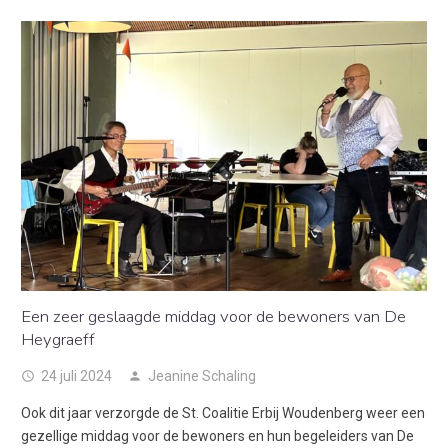
Een zeer geslaagde middag voor de bewoners van De
Heygraeff
24 juli 2024
Jeanine Schaling
access_time
person
Ook dit jaar verzorgde de St. Coalitie Erbij Woudenberg weer een
gezellige middag voor de bewoners en hun begeleiders van De