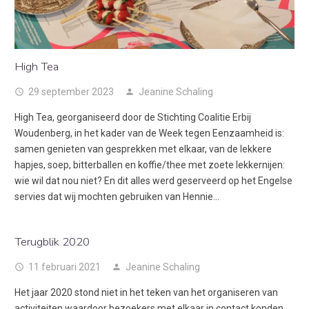
High Tea
29 september 2023
Jeanine Schaling
access_time
person
High Tea, georganiseerd door de Stichting Coalitie Erbij
Woudenberg, in het kader van de Week tegen Eenzaamheid is:
samen genieten van gesprekken met elkaar, van de lekkere
hapjes, soep, bitterballen en koffie/thee met zoete lekkernijen:
wie wil dat nou niet? En dit alles werd geserveerd op het Engelse
servies dat wij mochten gebruiken van Hennie…
Terugblik 2020
11 februari 2021
Jeanine Schaling
access_time
person
Het jaar 2020 stond niet in het teken van het organiseren van
activiteiten waardoor bezoekers met elkaar in contact konden