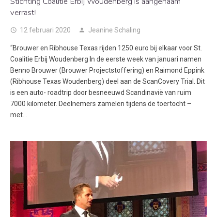
Stichting Coalitie Erbij Woudenberg is aangenaam
verrast!
12 februari 2020
Jeanine Schaling
access_time
person
“Brouwer en Ribhouse Texas rijden 1250 euro bij elkaar voor St.
Coalitie Erbij Woudenberg In de eerste week van januari namen
Benno Brouwer (Brouwer Projectstoffering) en Raimond Eppink
(Ribhouse Texas Woudenberg) deel aan de ScanCovery Trial. Dit
is een auto- roadtrip door besneeuwd Scandinavië van ruim
7000 kilometer. Deelnemers zamelen tijdens de toertocht –
met…