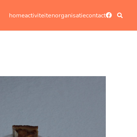
home
activiteiten
organisatie
contact