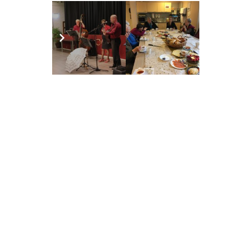
Jeanine Schaling
8 jaar geleden