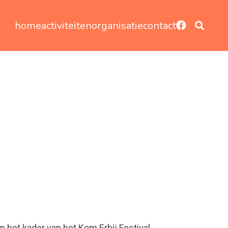
home
activiteiten
organisatie
contact
 het kader van het Kom Erbij Festival