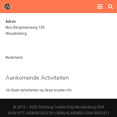
Adres
Nico Bergsteynweg 139
Woudenberg
Nederland
Aankomende Activiteiten
<li>Geen activiteiten op deze locatie</li>
© 2015 – 2026 Stichting Coalitie Erbij Woudenberg | KvK
64361071 | RSIN 855633761 | IBAN NL09RABO 0306 9955 81 |