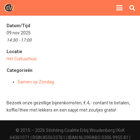
Datum/Tijd
09 nov 2025
14:30 - 17:00
Locatie
Het Cultuurhuis
Categorieën
Samen op Zondag
Bezoek onze gezellige bijeenkomsten, € 4,- contant te betalen,
koffie/thee met lekkers en een sapje met zoutjes gratis!
© 2015 – 2026 Stichting Coalitie Erbij Woudenberg | KvK
64361071 | RSIN 855633761 | IBAN NL09RABO 0306 9955 81 |