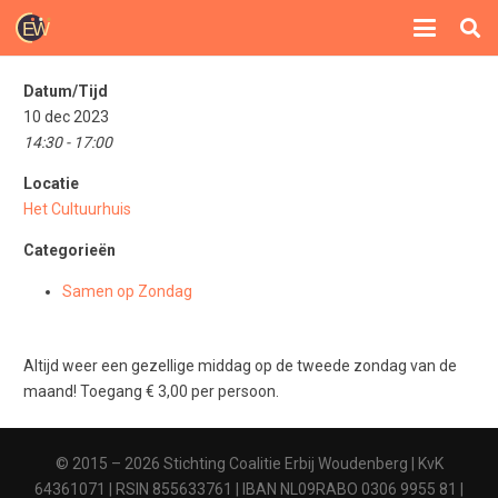
Datum/Tijd
10 dec 2023
14:30 - 17:00
Locatie
Het Cultuurhuis
Categorieën
Samen op Zondag
Altijd weer een gezellige middag op de tweede zondag van de
maand! Toegang € 3,00 per persoon.
© 2015 – 2026 Stichting Coalitie Erbij Woudenberg | KvK
64361071 | RSIN 855633761 | IBAN NL09RABO 0306 9955 81 |