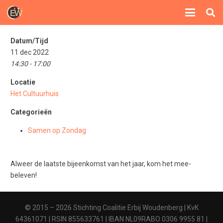
Datum/Tijd
11 dec 2022
14:30 - 17:00
Locatie
Het Cultuurhuis
Categorieën
Samen op Zondag
Alweer de laatste bijeenkomst van het jaar, kom het mee-
beleven!
© 2015 – 2026 Stichting Coalitie Erbij Woudenberg | KvK
64361071 | RSIN 855633761 | IBAN NL09RABO 0306 9955 81 |