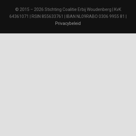
© 2015 – 2026 Stichting Coalitie Erbij Woudenberg | KvK
64361071 | RSIN 855633761 | IBAN NL09RABO 0306 9955 81 |
Privacybeleid