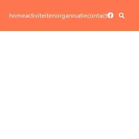
home
activiteiten
organisatie
contact