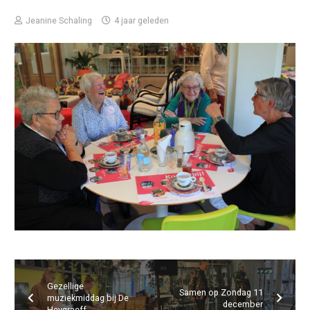
Jeanine Schaling
4 jaar geleden
Gezellige
Samen op Zondag 11
muziekmiddag bij De
december
Heygraeff