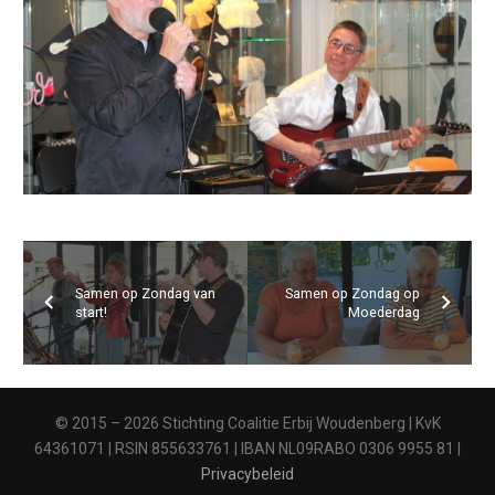
Samen op Zondag van
Samen op Zondag op
start!
Moederdag
© 2015 – 2026 Stichting Coalitie Erbij Woudenberg | KvK
64361071 | RSIN 855633761 | IBAN NL09RABO 0306 9955 81 |
Privacybeleid