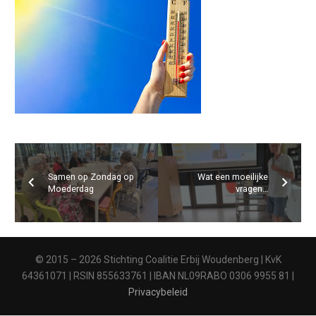
Samen op Zondag op
Wat een moeilijke
Moederdag
vragen…
© 2015 – 2026 Stichting Coalitie Erbij Woudenberg | KvK
64361071 | RSIN 855633761 | IBAN NL09RABO 0306 9955 81 |
Privacybeleid