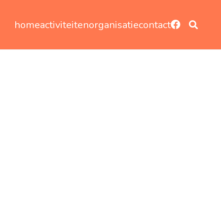
home
activiteiten
organisatie
contact