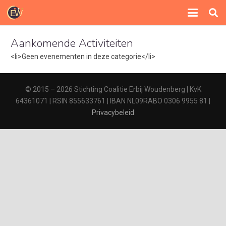
Aankomende Activiteiten
<li>Geen evenementen in deze categorie</li>
© 2015 – 2026 Stichting Coalitie Erbij Woudenberg | KvK
64361071 | RSIN 855633761 | IBAN NL09RABO 0306 9955 81 |
Privacybeleid