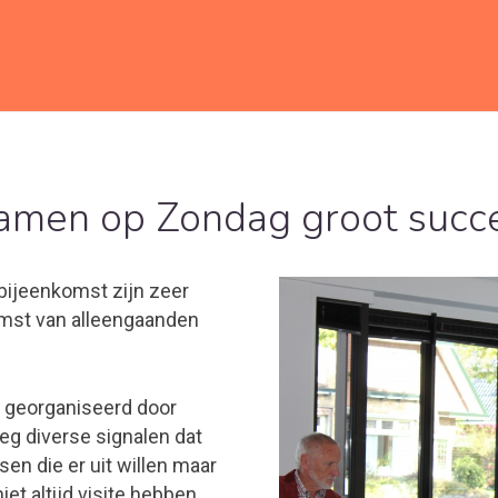
amen op Zondag groot succe
bijeenkomst zijn zeer
omst van alleengaanden
t georganiseerd door
eeg diverse signalen dat
sen die er uit willen maar
iet altijd visite hebben