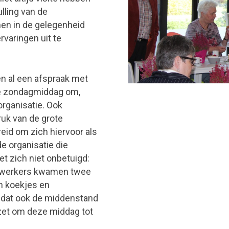
lling van de
en in de gelegenheid
varingen uit te
n al een afspraak met
ze zondagmiddag om,
organisatie. Ook
ruk van de grote
id om zich hiervoor als
de organisatie die
t zich niet onbetuigd:
enwerkers kwamen twee
n koekjes en
 dat ook de middenstand
zet om deze middag tot