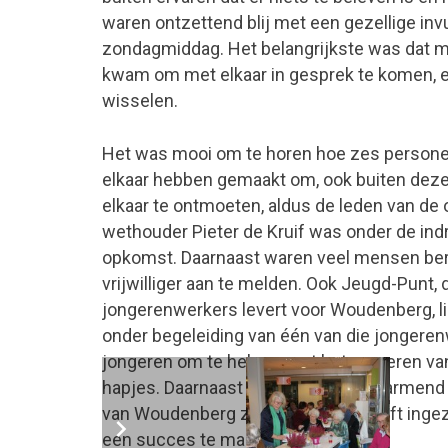
waren ontzettend blij met een gezellige invu
zondagmiddag. Het belangrijkste was dat m
kwam om met elkaar in gesprek te komen, er
wisselen.
Het was mooi om te horen hoe zes persone
elkaar hebben gemaakt om, ook buiten de
elkaar te ontmoeten, aldus de leden van de 
wethouder Pieter de Kruif was onder de ind
opkomst. Daarnaast waren veel mensen bere
vrijwilliger aan te melden. Ook Jeugd-Punt, 
jongerenwerkers levert voor Woudenberg, lie
onder begeleiding van één van die jonger
jongeren om te helpen met het serveren va
hapjes. Daarnaast was het hartverwarmend
van Woudenberg zich behoorlijk heeft inge
een succes te maken.