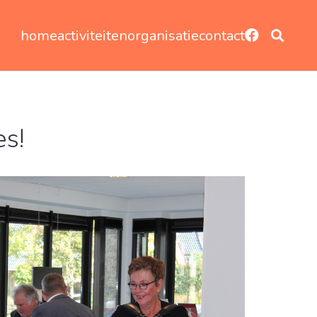
home
activiteiten
organisatie
contact
s!