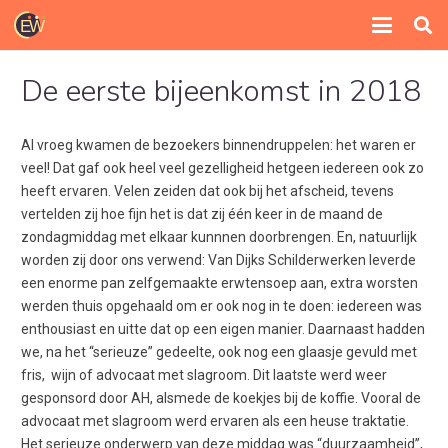
De eerste bijeenkomst in 2018
Al vroeg kwamen de bezoekers binnendruppelen: het waren er
veel! Dat gaf ook heel veel gezelligheid hetgeen iedereen ook zo
heeft ervaren. Velen zeiden dat ook bij het afscheid, tevens
vertelden zij hoe fijn het is dat zij één keer in de maand de
zondagmiddag met elkaar kunnnen doorbrengen. En, natuurlijk
worden zij door ons verwend: Van Dijks Schilderwerken leverde
een enorme pan zelfgemaakte erwtensoep aan, extra worsten
werden thuis opgehaald om er ook nog in te doen: iedereen was
enthousiast en uitte dat op een eigen manier. Daarnaast hadden
we, na het “serieuze” gedeelte, ook nog een glaasje gevuld met
fris, wijn of advocaat met slagroom. Dit laatste werd weer
gesponsord door AH, alsmede de koekjes bij de koffie. Vooral de
advocaat met slagroom werd ervaren als een heuse traktatie.
Het serieuze onderwerp van deze middag was “duurzaamheid”,