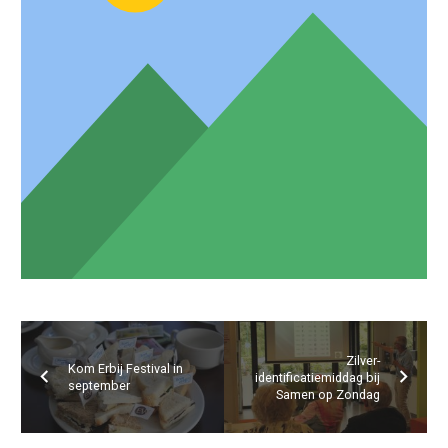
Zilver-
Kom Erbij Festival in
identificatiemiddag bij
september
Samen op Zondag