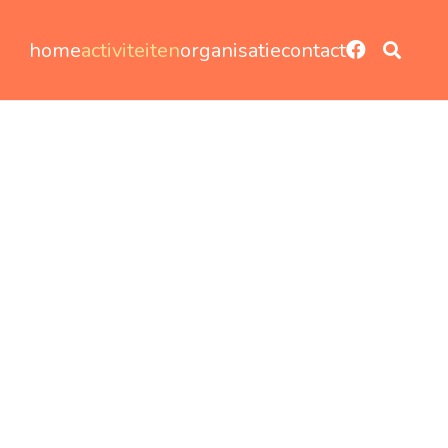
home
activiteiten
organisatie
contact