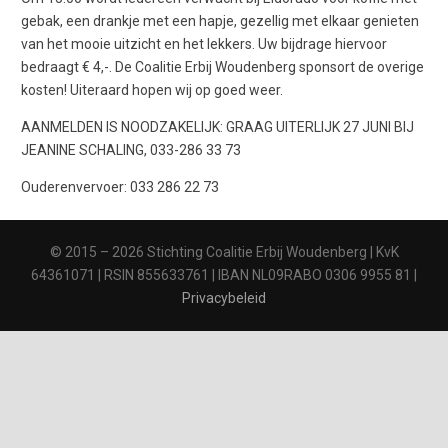
gebak, een drankje met een hapje, gezellig met elkaar genieten
van het mooie uitzicht en het lekkers. Uw bijdrage hiervoor
bedraagt € 4,-. De Coalitie Erbij Woudenberg sponsort de overige
kosten! Uiteraard hopen wij op goed weer.
AANMELDEN IS NOODZAKELIJK: GRAAG UITERLIJK 27 JUNI BIJ
JEANINE SCHALING, 033-286 33 73
Ouderenvervoer: 033 286 22 73
© 2015 – 2026 Stichting Coalitie Erbij Woudenberg | KvK
64361071 | RSIN 855633761 | IBAN NL09RABO 0306 9955 81 |
Privacybeleid