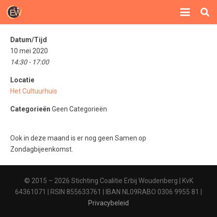
Datum/Tijd
10 mei 2020
14:30 - 17:00
Locatie
Het Cultuurhuis
Categorieën
Geen Categorieën
Ook in deze maand is er nog geen Samen op
Zondagbijeenkomst.
© 2015 – 2026 Stichting Coalitie Erbij Woudenberg | KvK
64361071 | RSIN 855633761 | IBAN NL09RABO 0306 9955 81 |
Privacybeleid