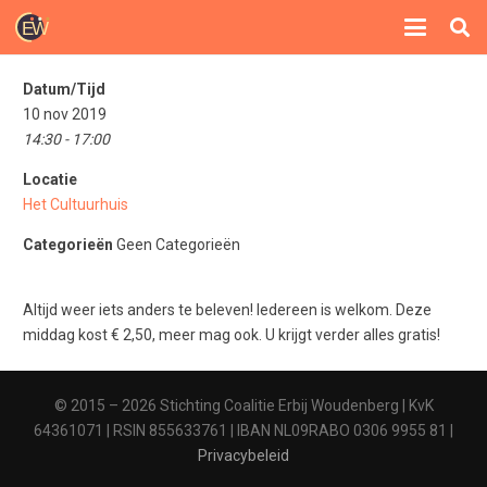
Datum/Tijd
10 nov 2019
14:30 - 17:00
Locatie
Het Cultuurhuis
Categorieën
Geen Categorieën
Altijd weer iets anders te beleven! Iedereen is welkom. Deze
middag kost € 2,50, meer mag ook. U krijgt verder alles gratis!
© 2015 – 2026 Stichting Coalitie Erbij Woudenberg | KvK
64361071 | RSIN 855633761 | IBAN NL09RABO 0306 9955 81 |
Privacybeleid