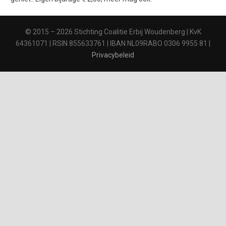
© 2015 – 2026 Stichting Coalitie Erbij Woudenberg | KvK
64361071 | RSIN 855633761 | IBAN NL09RABO 0306 9955 81 |
Privacybeleid