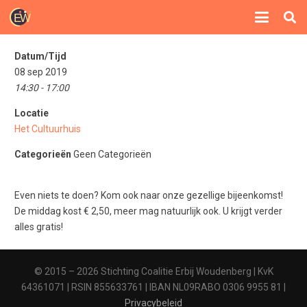
Datum/Tijd
08 sep 2019
14:30 - 17:00
Locatie
Het Cultuurhuis
Categorieën
Geen Categorieën
Even niets te doen? Kom ook naar onze gezellige bijeenkomst!
De middag kost € 2,50, meer mag natuurlijk ook. U krijgt verder
alles gratis!
© 2015 – 2026 Stichting Coalitie Erbij Woudenberg | KvK
64361071 | RSIN 855633761 | IBAN NL09RABO 0306 9955 81 |
Privacybeleid