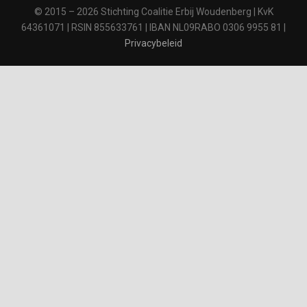
© 2015 – 2026 Stichting Coalitie Erbij Woudenberg | KvK
64361071 | RSIN 855633761 | IBAN NL09RABO 0306 9955 81 |
Privacybeleid