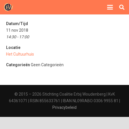
Datum/Tijd
11 nov 2018
14:30 - 17:00
Locatie
Het Cultuurhuis
Categorieën
Geen Categorieën
© 2015 – 2026 Stichting Coalitie Erbij Woudenberg | KvK
64361071 | RSIN 855633761 | IBAN NL09RABO 0306 9955 81 |
Privacybeleid