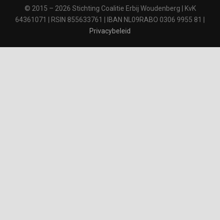
© 2015 – 2026 Stichting Coalitie Erbij Woudenberg | KvK
64361071 | RSIN 855633761 | IBAN NL09RABO 0306 9955 81 |
Privacybeleid