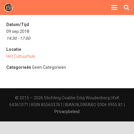
Datum/Tijd
09 sep 2018
14:30 - 17:00
Locatie
Het Cultuurhuis
Categorieën
Geen Categorieën
© 2015 – 2026 Stichting Coalitie Erbij Woudenberg | KvK
64361071 | RSIN 855633761 | IBAN NL09RABO 0306 9955 81 |
Privacybeleid