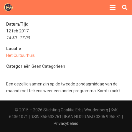
Datum/Tijd
12 feb 2017
14:30 - 17:00
Locatie
Het Cultuurhuis
Categorieën
Geen Categorieën
Een gezellig samenzijn op de tweede zondagmiddag van de
maand met telkens weer een ander programma. Komt u ook?
© 2015 – 2026 Stichting Coalitie Erbij Woudenberg | KvK
64361071 | RSIN 855633761 | IBAN NL09RABO 0306 9955 81 |
Privacybeleid