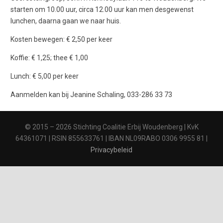
starten om 10.00 uur, circa 12.00 uur kan men desgewenst
lunchen, daarna gaan we naar huis.
Kosten bewegen: € 2,50 per keer
Koffie: € 1,25; thee € 1,00
Lunch: € 5,00 per keer
Aanmelden kan bij Jeanine Schaling, 033-286 33 73
© 2015 – 2026 Stichting Coalitie Erbij Woudenberg | KvK
64361071 | RSIN 855633761 | IBAN NL09RABO 0306 9955 81 |
Privacybeleid