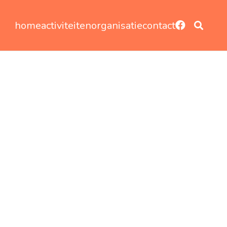
home
activiteiten
organisatie
contact